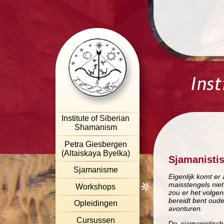
Institute of Siberian
Shamanism
Petra Giesbergen
(Altaiskaya Byelka)
Sjamanistis
Sjamanisme
Eigenlijk komt er
maisstengels nie
Workshops
zou er het volge
bereidt bent oude
Opleidingen
avonturen.
Cursussen
De sjamanistisch