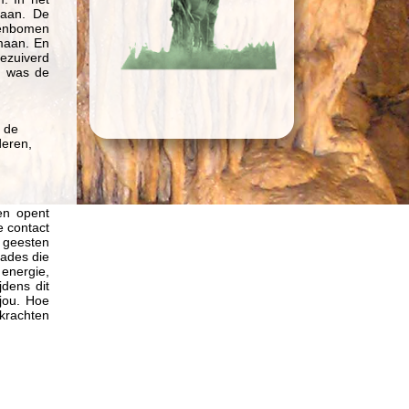
maan. De
rkenbomen
amaan. En
gezuiverd
en was de
e de
deren,
 en opent
e contact
e geesten
kades die
nergie,
jdens dit
 jou. Hoe
 krachten