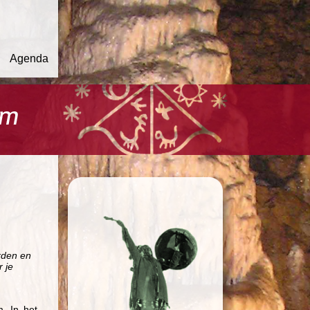
Agenda
rden en
 je
m. In het