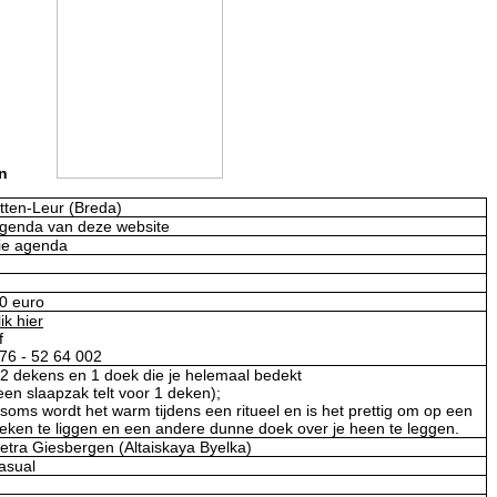
bergen
tten-Leur (Breda)
genda van deze website
ie agenda
0 euro
lik hier
f
76 - 52 64 002
 2 dekens en 1 doek die je helemaal bedekt
een slaapzak telt voor 1 deken);
 soms wordt het warm tijdens een ritueel en is het prettig om op een
eken te liggen en een andere dunne doek over je heen te leggen.
etra Giesbergen (Altaiskaya Byelka)
asual