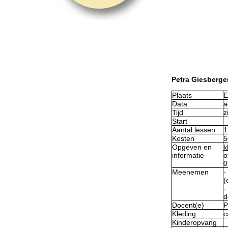
Petra Gies
Plaats
E
Data
a
Tijd
z
Start
Aantal lessen
1
Kosten
5
Opgeven en
k
informatie
o
0
Meenemen
-
(
-
d
Docent(e)
P
Kleding
c
Kinderopvang