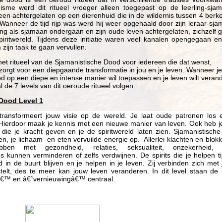
isme werd dit ritueel vroeger alleen toegepast op de leerling-sja
een achtergelaten op een dierenhuid die in de wildernis tussen 4 be
anneer de tijd rijp was werd hij weer opgehaald door zijn leraar-sj
jding als sjamaan ondergaan en zijn oude leven achtergelaten, zichzelf 
spiritwereld. Tijdens deze initiatie waren veel kanalen opengegaan 
zijn taak te gaan vervullen.
et ritueel van de Sjamanistische Dood voor iedereen die dat wenst,
 zorgt voor een diepgaande transformatie in jou en je leven. Wanneer j
d op een diepe en intense manier wil toepassen en je leven wilt veran
l de 7 levels van dit oeroude ritueel volgen.
Dood Level 1
l transformeert jouw visie op de wereld. Je laat oude patronen los
Hierdoor maak je kennis met een nieuwe manier van leven. Ook heb j
 die je kracht geven en je de spiritwereld laten zien. Sjamanistisch
en, je lichaam en eten vervuilde energie op. Allerlei klachten en blok
en met gezondheid, relaties, seksualiteit, onzekerheid, e
s kunnen verminderen of zelfs verdwijnen. De spirits die je helpen ti
tijd in de buurt blijven en je helpen in je leven. Zij verbinden zich met
stelt, des te meer kan jouw leven veranderen. In dit level staan de
â€™ en â€˜vernieuwingâ€™ centraal.