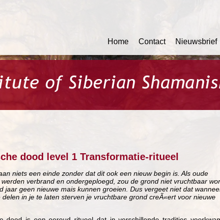
Home
Contact
Nieuwsbrief
che dood level 1 Transformatie-ritueel
 aan niets een einde zonder dat dit ook een nieuw begin is. Als oude
t werden verbrand en ondergeploegd, zou de grond niet vruchtbaar wo
nd jaar geen nieuwe mais kunnen groeien. Dus vergeet niet dat wanneer
 delen in je te laten sterven je vruchtbare grond creÃ«ert voor nieuwe
e dood is een oeroud ritueel dat in verschillende tradities voorkwa