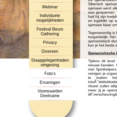
Siberisch sjaman
Webinar
sjamaan werd all
was gespannen. W
Individuele
had hij zijn inwi
mogelijkheden
en ingeklikt op 
sjamaan klaar om 
Festival Beurs
Tegenwoordig is h
Gathering
toegankelijk. Het
sjamanistisch doo
Privacy
kun je het beste a
Diversen
Sjamanistische 
Slaapgelegenheden
Tijdens dit leve
omgeving
nieuwe kanalen. 
met Spirithelpers
reinigen je organ
Foto's
te maken hebb
intuÃ¯tieblokkade
Ervaringen
ritueel zullen al
meer jij je open
Voorwaarden
â€˜verscheuring
Deelname