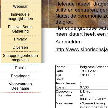
Helende ritueel; drag
Webinar
stilte en centreren, ger
Individuele
Naast de ceremonie zu
mogelijkheden
de grot.
Festival Beurs
Het ondergrondse water
Gathering
heen klatert heeft een
Privacy
Aanmelden
Diversen
http://www.siberischsj
Slaapgelegenheden
omgeving
Plaats
Belgische Ardenn
Foto's
Data
19 juli 2025
Tijd
18:00 uur
Ervaringen
Start
Aantal lessen
1
Voorwaarden
Kosten
97,00
Deelname
Opgeven en
klik hier
informatie
of
0031 765264002
Meenemen
- Warme kleding
in de grotten is h