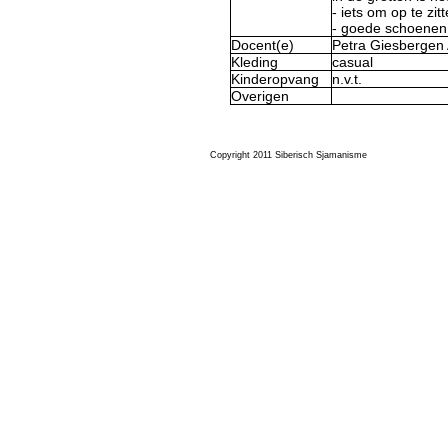
- iets om op te zit
- goede schoenen 
Docent(e)
Petra Giesbergen 
Kleding
casual
Kinderopvang
n.v.t.
Overigen
Copyright 2011 Siberisch Sjamanisme