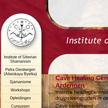
Institute of Siberian
Shamanism
Petra Giesbergen
(Altaiskaya Byelka)
Cave Healing Cer
Sjamanisme
Ardennen
Workshops
Intense healingceremon
druipsteengrotten in d
Opleidingen
Cave ceremonie
Cursussen