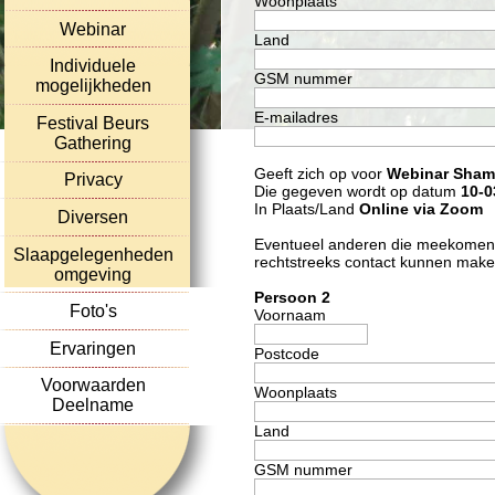
Woonplaats
Webinar
Land
Individuele
GSM nummer
mogelijkheden
E-mailadres
Festival Beurs
Gathering
Geeft zich op voor
Webinar Shama
Privacy
Die gegeven wordt op datum
10-0
In Plaats/Land
Online via Zoom
Diversen
Eventueel anderen die meekomen 
Slaapgelegenheden
rechtstreeks contact kunnen make
omgeving
Persoon 2
Foto's
Voornaam
Ervaringen
Postcode
Voorwaarden
Woonplaats
Deelname
Land
GSM nummer