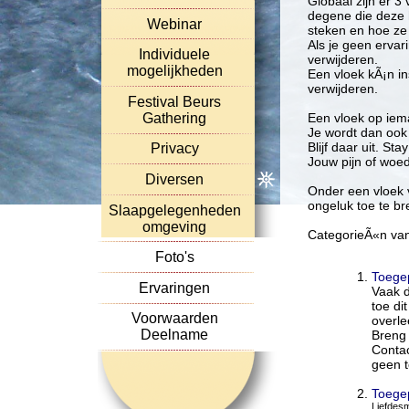
Globaal zijn er 3
degene die deze h
Webinar
steken en hoe ze
Als je geen ervari
Individuele
verwijderen.
mogelijkheden
Een vloek kÃ¡n in
verwijderen.
Festival Beurs
Gathering
Een vloek op iema
Je wordt dan ook 
Blijf daar uit. Sta
Privacy
Jouw pijn of woed
Diversen
Onder een vloek 
ongeluk toe te b
Slaapgelegenheden
omgeving
CategorieÃ«n van
Foto's
Toegep
Ervaringen
Vaak d
toe di
Voorwaarden
overle
Deelname
Breng 
Contac
geen t
Toege
Liefdes