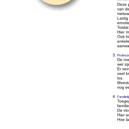
Deze p
van de
nietwa
Lastig
emotie
Totdat
Hier m
Ook hi
enkele
aanwa
Professi
De men
wel zi
Er wor
veel k
los.
Meesta
nog ee
Familieli
Toegep
famili
De vlo
Hier w
Hoe la