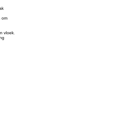
ak
s om
n vloek.
ing