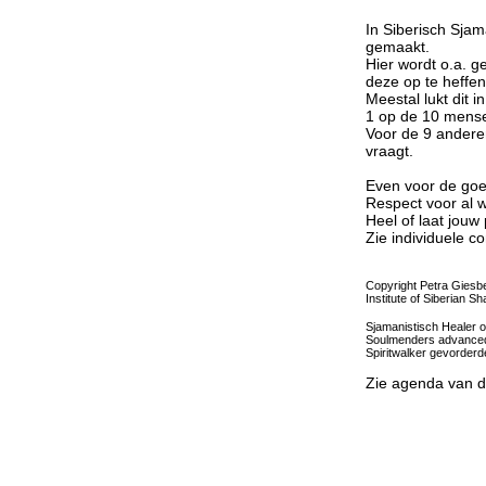
In Siberisch Sjam
gemaakt.
Hier wordt o.a. 
deze op te heffen
Meestal lukt dit 
1 op de 10 mensen
Voor de 9 andere
vraagt.
Even voor de goe
Respect voor al w
Heel of laat jouw 
Zie individuele c
Copyright Petra Giesb
Institute of Siberian 
Sjamanistisch Healer o
Soulmenders advanced
Spiritwalker gevorder
Zie agenda van d