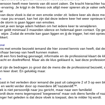
ersoon heeft meer kennis van dit soort zaken. De kracht hierachter ha
 ervaring. Je krijgt in de fitness ook altijd meer spieren als je vaker oef
ar.
 van deze vloek is dat er een emotie onder zit. Iedere keer als deze m
 naar jou ervaart, kan het zijn dat deze iedere keer het weer opnieuw 
 de storm is gaan liggen van emoties.
oet je een lange adem hebben om het iedere keer te verwijderen.
er geldt minimaal 3 maanden silence en helemaal geen contact. Op g
 wijze. Zodat de emotie kan gaan liggen en jij de trigger, het niet opni
kkert.
onal
s met emotie bezoekt iemand die hier zoveel kennis van heeft, dat de
jn/haar beroep van heeft kunnen maken.
dt een fors bedrag gevraagd, informatie en de professional klaart de kl
racht en doeltreffend. Maar als de klus geklaard is, laat deze profession
l zijn de bedragen zo groot dat de mens die de professional bezoekt, di
n keer doet. En gelukkig maar.
jn
ast in het verleden door iemand die past uit categorie 2 of 3 op een bl
e en werkt verder door op meerdere â€˜nazatenâ€™.
ek is niet persoonlijk naar jou gericht, maar naar een familielid.
ordt deze mens tegenspoed 'toegewenst' maar ook diens familie of na
nger het geleden is dat deze vloek is toepast, des te milder hij wordt.