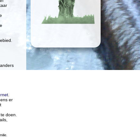
an
kaar
e
te
gebied.
 anders
rnet.
mens er
t
 te doen.
ils,
ilie.