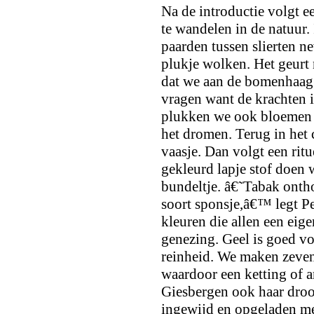
Na de introductie volgt e
te wandelen in de natuur.
paarden tussen slierten ne
plukje wolken. Het geurt 
dat we aan de bomenhaag 
vragen want de krachten 
plukken we ook bloemen e
het dromen. Terug in het
vaasje. Dan volgt een rit
gekleurd lapje stof doen
bundeltje. â€˜Tabak ontho
soort sponsje,â€™ legt Pe
kleuren die allen een eig
genezing. Geel is goed voo
reinheid. We maken zeven
waardoor een ketting of a
Giesbergen ook haar droom
ingewijd en opgeladen met