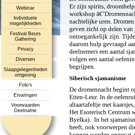
Er zijn spirits, droomhel
Webinar
workshop â€˜Dromennacht
Individuele
nachtelijke uren. Dromen 
mogelijkheden
geven zicht op delen van 
Festival Beurs
ontoegankelijk zijn. Tij
Gathering
daarom hulp gevraagd aan 
Privacy
deelnemers een aantal sj
volgen een aantal oefeni
Diversen
begrijpen.
Slaapgelegenheden
omgeving
Siberisch sjamanisme
Foto's
De dromennacht begint op
Ervaringen
Etten-Leur. In de oefenru
altaartafeltje met kaarsje
Voorwaarden
Deelname
Het Esoterisch Centrum w
Byelka). In het sjamanism
heeft, ook voorwerpen die
kunnen worden opgevat al