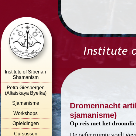
Institute of Siberian
Shamanism
Petra Giesbergen
(Altaiskaya Byelka)
Sjamanisme
Dromennacht artik
sjamanisme)
Workshops
Op reis met het droomli
Opleidingen
Cursussen
De oefenruimte voelt gevu